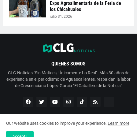
Expo Agroalimentaria de la Feria de
los Chicahuales
julio 31, 2026
QUIENES SOMOS
CLG Noticias "Sin Matices, Únicamente Lo Real". Más 30 años de
experiencia en el periodismo de Aguascalientes, respaldan la labor
de Crescenciano López García "El Caballero de la Noticia”
Our website uses cookies to improve your experience.
Learn more
Copyright ©
2026
ESNoticia con Crescenciano López García
Accept !
Servicios
Nosotros
Contáctanos
Aviso de Privacidad