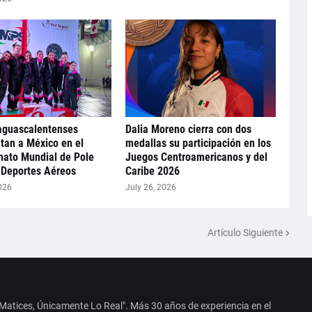
aguascalentenses
Dalia Moreno cierra con dos
tan a México en el
medallas su participación en los
ato Mundial de Pole
Juegos Centroamericanos y del
 Deportes Aéreos
Caribe 2026
026
July 26, 2026
Artículo Siguiente
 Matices, Únicamente Lo Real". Más 30 años de experiencia en el