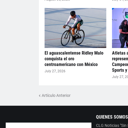
El aguascalentense Ridley Malo
Atletas 
conquista el oro
represen
centroamericano con México
Campeon
Sports y
July 27, 2026
July 27, 2
Artículo Anterior
QUIENES SOMOS
CLG Noticias "Sin