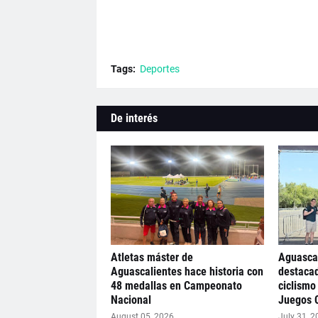
Tags:
Deportes
De interés
Atletas máster de
Aguascal
Aguascalientes hace historia con
destacad
48 medallas en Campeonato
ciclismo
Nacional
Juegos 
August 05, 2026
July 31, 2