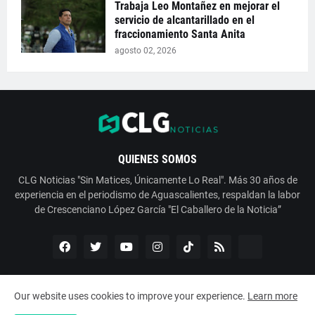
Trabaja Leo Montañez en mejorar el
servicio de alcantarillado en el
fraccionamiento Santa Anita
agosto 02, 2026
QUIENES SOMOS
CLG Noticias "Sin Matices, Únicamente Lo Real". Más 30 años de
experiencia en el periodismo de Aguascalientes, respaldan la labor
de Crescenciano López García "El Caballero de la Noticia”
Our website uses cookies to improve your experience.
Learn more
Copyright ©
2026
ESNoticia con Crescenciano López García