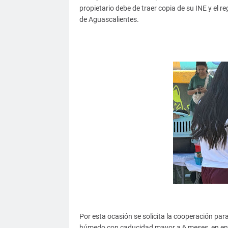
propietario debe de traer copia de su INE y el r
de Aguascalientes.
Por esta ocasión se solicita la cooperación para
húmedo con caducidad mayor a 6 meses, en env