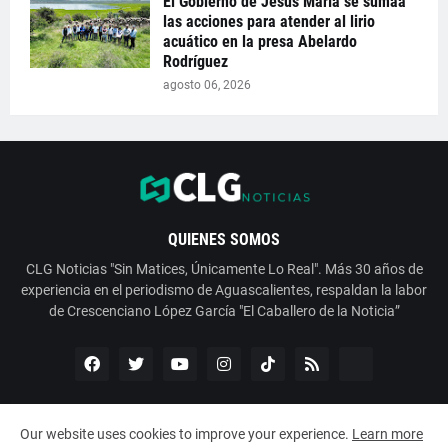
El Gobierno de Jesús María se sumaa
las acciones para atender al lirio
acuático en la presa Abelardo
Rodríguez
agosto 06, 2026
QUIENES SOMOS
CLG Noticias "Sin Matices, Únicamente Lo Real". Más 30 años de
experiencia en el periodismo de Aguascalientes, respaldan la labor
de Crescenciano López García "El Caballero de la Noticia”
Our website uses cookies to improve your experience.
Learn more
Copyright ©
2026
ESNoticia con Crescenciano López García