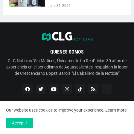
julio 31, 2026
QUIENES SOMOS
CLG Noticias "Sin Matices, Únicamente Lo Real". Más 30 años de
experiencia en el periodismo de Aguascalientes, respaldan la labor
de Crescenciano López García "El Caballero de la Noticia”
Our website uses cookies to improve your experience.
Learn more
Copyright ©
2026
ESNoticia con Crescenciano López García
Accept !
Servicios
Nosotros
Contáctanos
Aviso de Privacidad