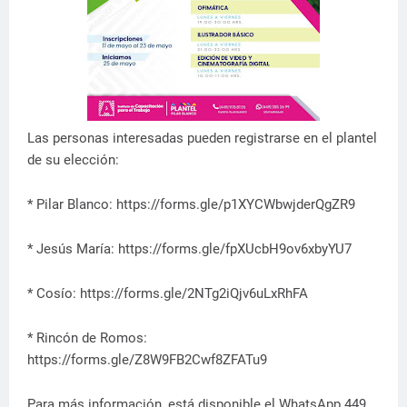
Las personas interesadas pueden registrarse en el plantel
de su elección:
* Pilar Blanco: https://forms.gle/p1XYCWbwjderQgZR9
* Jesús María: https://forms.gle/fpXUcbH9ov6xbyYU7
* Cosío: https://forms.gle/2NTg2iQjv6uLxRhFA
* Rincón de Romos:
https://forms.gle/Z8W9FB2Cwf8ZFATu9
Para más información, está disponible el WhatsApp 449