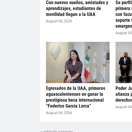
Con nuevos sueños, amistades y
Se perfi
aprendizajes, estudiantes de
primera 
movilidad llegan a la UAA
con facu
soporte 
August 06, 2026
emergen
August 05
Egresados de la UAA, primeros
Poder Ju
aguascalentenses en ganar la
alianza 
prestigiosa beca internacional
derecho
“Federico García Lorca”
August 04
August 04, 2026
Artículo Anterior