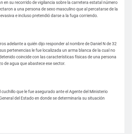
an en su recorrido de vigilancia sobre la carretera estatal número
tectaron a una persona de sexo masculino que al percatarse de la
vasiva e incluso pretendió darse a la fuga corriendo.
etros adelante a quién dijo responder al nombre de Daniel N de 32
sus pertenencias le fue localizada un arma blanca de la cual no
etenido coincide con las características físicas de una persona
ozo de agua que abastece ese sector.
 cuchillo que le fue asegurado ante el Agente del Ministerio
 General del Estado en donde se determinaría su situación