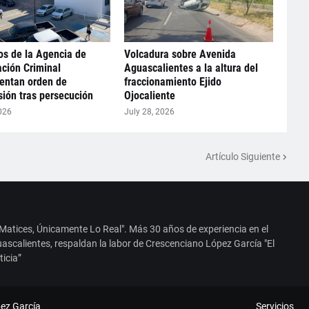
s de la Agencia de
Volcadura sobre Avenida
ación Criminal
Aguascalientes a la altura del
entan orden de
fraccionamiento Ejido
ión tras persecución
Ojocaliente
026
July 28, 2026
Artículo Siguiente
 Matices, Únicamente Lo Real". Más 30 años de experiencia en el
ascalientes, respaldan la labor de Crescenciano López García "El
ticia”
ez García
Servicios