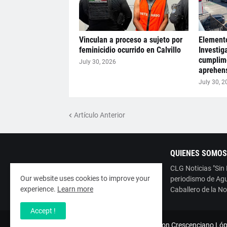
Vinculan a proceso a sujeto por
Elemento
feminicidio ocurrido en Calvillo
Investig
cumplim
July 30, 2026
aprehens
July 30, 2
Artículo Anterior
QUIENES SOMOS
CLG Noticias "Sin
Our website uses cookies to improve your
periodismo de Agu
experience.
Learn more
Caballero de la No
Accept !
Copyright ©
2026
ESNoticia con Crescenciano Lóp