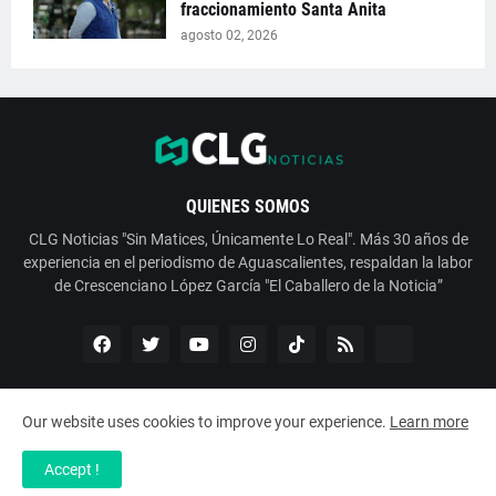
fraccionamiento Santa Anita
agosto 02, 2026
QUIENES SOMOS
CLG Noticias "Sin Matices, Únicamente Lo Real". Más 30 años de
experiencia en el periodismo de Aguascalientes, respaldan la labor
de Crescenciano López García "El Caballero de la Noticia”
Our website uses cookies to improve your experience.
Learn more
Copyright ©
2026
ESNoticia con Crescenciano López García
Accept !
Servicios
Nosotros
Contáctanos
Aviso de Privacidad