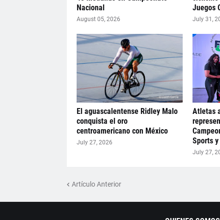
Nacional
Juegos 
August 05, 2026
July 31, 2
El aguascalentense Ridley Malo
Atletas 
conquista el oro
represen
centroamericano con México
Campeon
Sports y
July 27, 2026
July 27, 2
Artículo Anterior