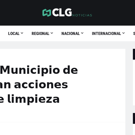
LOCAL
REGIONAL
NACIONAL
INTERNACIONAL
𝗠𝘂𝗻𝗶𝗰𝗶𝗽𝗶𝗼 𝗱𝗲
𝗮𝗻 𝗮𝗰𝗰𝗶𝗼𝗻𝗲𝘀
 𝗹𝗶𝗺𝗽𝗶𝗲𝘇𝗮