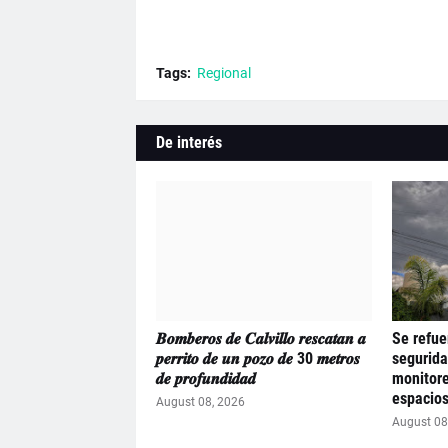
Tags:
Regional
De interés
𝑩𝒐𝒎𝒃𝒆𝒓𝒐𝒔 𝒅𝒆 𝑪𝒂𝒍𝒗𝒊𝒍𝒍𝒐 𝒓𝒆𝒔𝒄𝒂𝒕𝒂𝒏 𝒂
Se refue
𝒑𝒆𝒓𝒓𝒊𝒕𝒐 𝒅𝒆 𝒖𝒏 𝒑𝒐𝒛𝒐 𝒅𝒆 30 𝒎𝒆𝒕𝒓𝒐𝒔
segurida
𝒅𝒆 𝒑𝒓𝒐𝒇𝒖𝒏𝒅𝒊𝒅𝒂𝒅
monitore
espacios
August 08, 2026
August 08