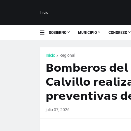
Inicio
GOBIERNO
MUNICIPIO
CONGRESO
Inicio
Regional
𝗕𝗼𝗺𝗯𝗲𝗿𝗼𝘀 𝗱𝗲𝗹 
𝗖𝗮𝗹𝘃𝗶𝗹𝗹𝗼 𝗿𝗲𝗮𝗹𝗶
𝗽𝗿𝗲𝘃𝗲𝗻𝘁𝗶𝘃𝗮𝘀 𝗱
julio 07, 2026