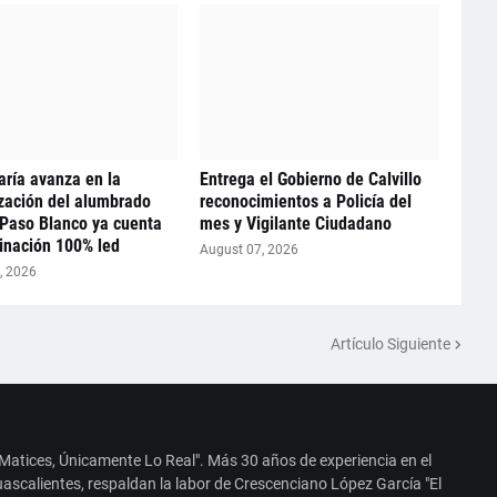
ría avanza en la
Entrega el Gobierno de Calvillo
zación del alumbrado
reconocimientos a Policía del
 Paso Blanco ya cuenta
mes y Vigilante Ciudadano
inación 100% led
August 07, 2026
, 2026
Artículo Siguiente
 Matices, Únicamente Lo Real". Más 30 años de experiencia en el
ascalientes, respaldan la labor de Crescenciano López García "El