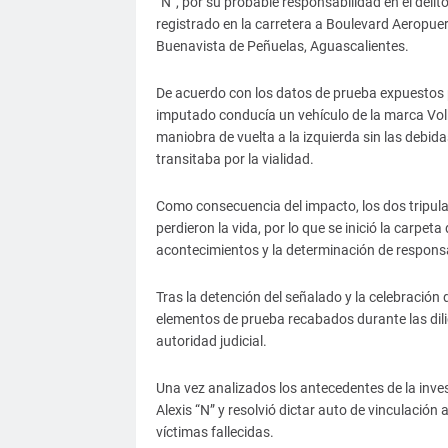
“N”, por su probable responsabilidad en el deli
registrado en la carretera a Boulevard Aeropuer
Buenavista de Peñuelas, Aguascalientes.
De acuerdo con los datos de prueba expuestos po
imputado conducía un vehículo de la marca Vol
maniobra de vuelta a la izquierda sin las debid
transitaba por la vialidad.
Como consecuencia del impacto, los dos tripulan
perdieron la vida, por lo que se inició la carpet
acontecimientos y la determinación de respons
Tras la detención del señalado y la celebración d
elementos de prueba recabados durante las dilig
autoridad judicial.
Una vez analizados los antecedentes de la invest
Alexis “N” y resolvió dictar auto de vinculación 
víctimas fallecidas.