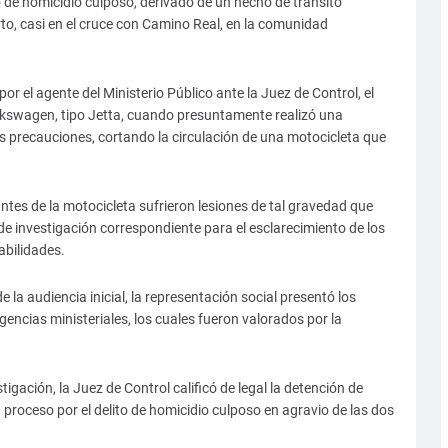
to de homicidio culposo, derivado de un hecho de tránsito
to, casi en el cruce con Camino Real, en la comunidad
r el agente del Ministerio Público ante la Juez de Control, el
kswagen, tipo Jetta, cuando presuntamente realizó una
as precauciones, cortando la circulación de una motocicleta que
tes de la motocicleta sufrieron lesiones de tal gravedad que
a de investigación correspondiente para el esclarecimiento de los
abilidades.
e la audiencia inicial, la representación social presentó los
encias ministeriales, los cuales fueron valorados por la
igación, la Juez de Control calificó de legal la detención de
a proceso por el delito de homicidio culposo en agravio de las dos