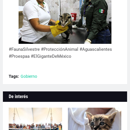
#FaunaSilvestre #ProtecciónAnimal #Aguascalientes
#Proespaa #ElGiganteDeMéxico
Tags:
Gobierno
De interés