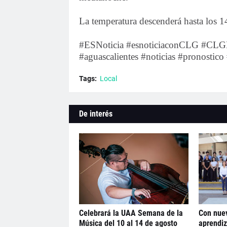
La temperatura descenderá hasta los 
#ESNoticia #esnoticiaconCLG #CLGN
#aguascalientes #noticias #pronostic
Tags:
Local
De interés
Celebrará la UAA Semana de la
Con nuev
Música del 10 al 14 de agosto
aprendiz