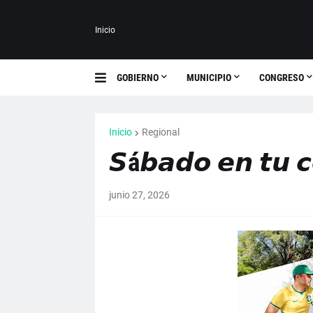
Inicio
GOBIERNO
MUNICIPIO
CONGRESO
Inicio
Regional
𝙎á𝙗𝙖𝙙𝙤 𝙚𝙣 𝙩𝙪 
junio 27, 2026