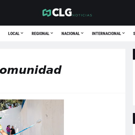
LOCAL
REGIONAL
NACIONAL
INTERNACIONAL
𝙤𝙢𝙪𝙣𝙞𝙙𝙖𝙙