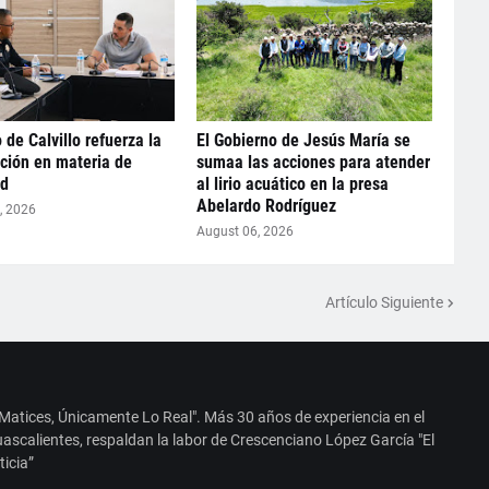
 de Calvillo refuerza la
El Gobierno de Jesús María se
ción en materia de
sumaa las acciones para atender
ad
al lirio acuático en la presa
Abelardo Rodríguez
, 2026
August 06, 2026
Artículo Siguiente
 Matices, Únicamente Lo Real". Más 30 años de experiencia en el
ascalientes, respaldan la labor de Crescenciano López García "El
ticia”