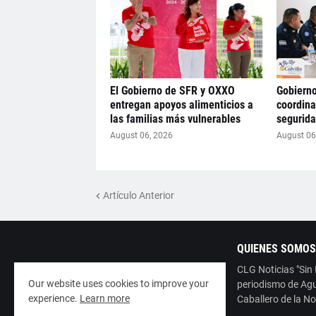
El Gobierno de SFR y OXXO
Gobierno
entregan apoyos alimenticios a
coordina
las familias más vulnerables
segurid
August 06, 2026
August 06
Artículo Anterior
QUIENES SOMOS
CLG Noticias "Sin
Our website uses cookies to improve your
periodismo de Agu
experience.
Learn more
Caballero de la No