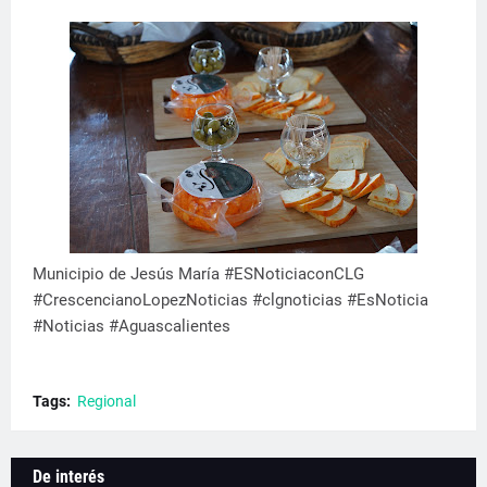
Municipio de Jesús María #ESNoticiaconCLG
#CrescencianoLopezNoticias #clgnoticias #EsNoticia
#Noticias #Aguascalientes
Tags:
Regional
De interés