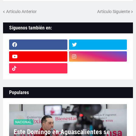
Artículo Anterior
Artículo Siguiente
Síguenos también en:
Populares
NACIONAL
Este Domingo en Aguascalientes se