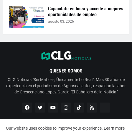
Capacítate en línea y accede a mejores
oportunidades de empleo
agosto 03, 2026
QUIENES SOMOS
CLG Noticias "Sin Matices, Únicamente Lo Real". Más 30 años de
experiencia en el periodismo de Aguascalientes, respaldan la labor
de Crescenciano López García "El Caballero de la Noticia”
Our website uses cookies to improve your experience.
Learn more
Copyright ©
2026
ESNoticia con Crescenciano López García