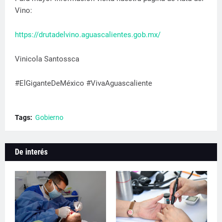
Vino:
https://drutadelvino.aguascalientes.gob.mx/
Vinicola Santossca
#ElGiganteDeMéxico #VivaAguascaliente
Tags:
Gobierno
De interés