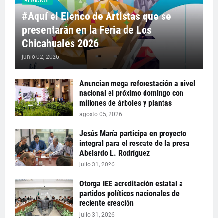
REGIONAL
#Aquí el Elenco de Artistas que se
presentarán en la Feria de Los
Chicahuales 2026
junio 02, 2026
Anuncian mega reforestación a nivel
nacional el próximo domingo con
millones de árboles y plantas
agosto 05, 2026
Jesús María participa en proyecto
integral para el rescate de la presa
Abelardo L. Rodríguez
julio 31, 2026
Otorga IEE acreditación estatal a
partidos políticos nacionales de
reciente creación
julio 31, 2026