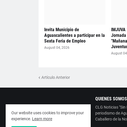
Invita Municipio de
IMJUVA i
Aguascalientes a participar en la
Jornada 
Sexta Feria de Empleo
"Mañana
Juventu
August 04, 2026
August 04
Artículo Anterior
QUIENES SOMOS
CLG Noticias "Sin
Our website uses cookies to improve your
periodismo de Agu
experience.
Learn more
Caballero de la No