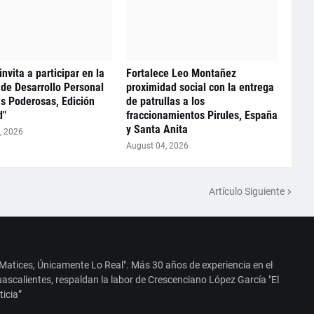
nvita a participar en la
Fortalece Leo Montañez
de Desarrollo Personal
proximidad social con la entrega
s Poderosas, Edición
de patrullas a los
d"
fraccionamientos Pirules, España
y Santa Anita
, 2026
August 04, 2026
Artículo Siguiente
 Matices, Únicamente Lo Real". Más 30 años de experiencia en el
ascalientes, respaldan la labor de Crescenciano López García "El
ticia”