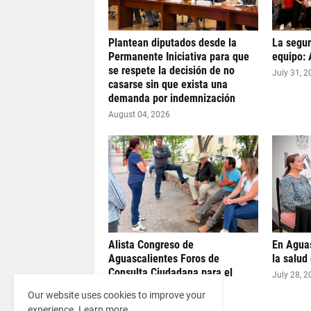
Plantean diputados desde la
La segur
Permanente Iniciativa para que
equipo: 
se respete la decisión de no
July 31, 2
casarse sin que exista una
demanda por indemnización
August 04, 2026
Alista Congreso de
En Aguas
Aguascalientes Foros de
la salud
Consulta Ciudadana para el
July 28, 2
Municipio 12
Our website uses cookies to improve your
July 29, 2026
experience.
Learn more