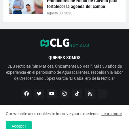
Productores de Nopal de Calvillo para
fortalecer la agenda del campo
agosto 03, 2026
QUIENES SOMOS
CLG Noticias "Sin Matices, Únicamente Lo Real". Más 30 años de
experiencia en el periodismo de Aguascalientes, respaldan la labor
de Crescenciano López García "El Caballero de la Noticia”
Our website uses cookies to improve your experience.
Learn more
Copyright ©
2026
ESNoticia con Crescenciano López García
Accept !
Servicios
Nosotros
Contáctanos
Aviso de Privacidad