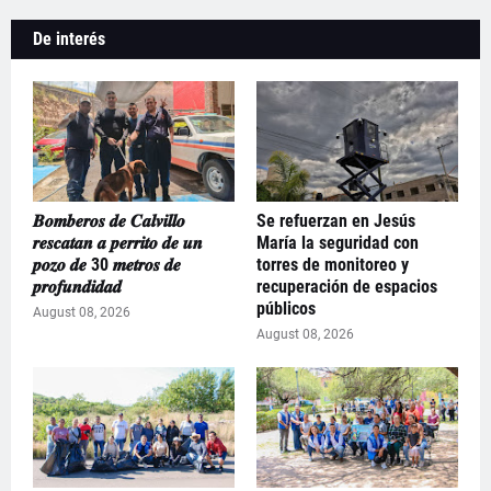
De interés
𝑩𝒐𝒎𝒃𝒆𝒓𝒐𝒔 𝒅𝒆 𝑪𝒂𝒍𝒗𝒊𝒍𝒍𝒐
Se refuerzan en Jesús
𝒓𝒆𝒔𝒄𝒂𝒕𝒂𝒏 𝒂 𝒑𝒆𝒓𝒓𝒊𝒕𝒐 𝒅𝒆 𝒖𝒏
María la seguridad con
𝒑𝒐𝒛𝒐 𝒅𝒆 30 𝒎𝒆𝒕𝒓𝒐𝒔 𝒅𝒆
torres de monitoreo y
𝒑𝒓𝒐𝒇𝒖𝒏𝒅𝒊𝒅𝒂𝒅
recuperación de espacios
públicos
August 08, 2026
August 08, 2026