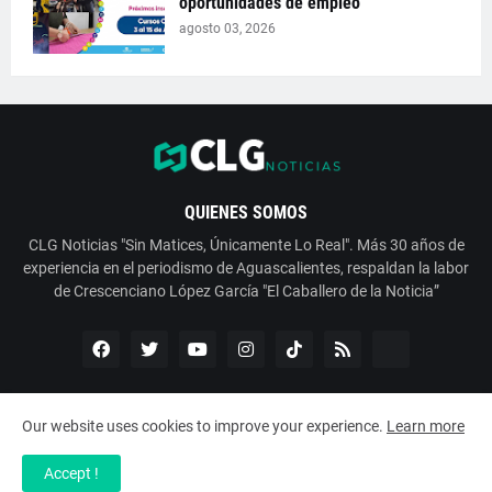
oportunidades de empleo
agosto 03, 2026
QUIENES SOMOS
CLG Noticias "Sin Matices, Únicamente Lo Real". Más 30 años de
experiencia en el periodismo de Aguascalientes, respaldan la labor
de Crescenciano López García "El Caballero de la Noticia”
Our website uses cookies to improve your experience.
Learn more
Copyright ©
2026
ESNoticia con Crescenciano López García
Accept !
Servicios
Nosotros
Contáctanos
Aviso de Privacidad