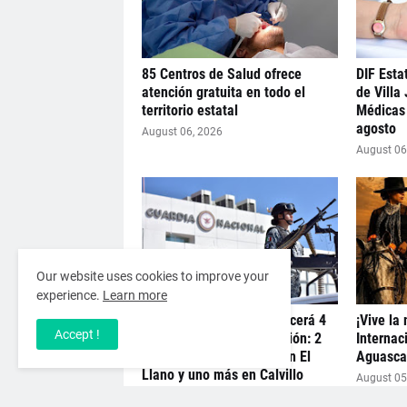
85 Centros de Salud ofrece
DIF Estat
atención gratuita en todo el
de Villa
territorio estatal
Médicas 
agosto
August 06, 2026
August 06
Our website uses cookies to improve your
experience.
Learn more
Guardia Nacional establecerá 4
¡Vive la
Accept !
nuevos puntos de operación: 2
Internac
en Ejido Peñuelas, otro en El
Aguascal
Llano y uno más en Calvillo
August 05
August 05, 2026