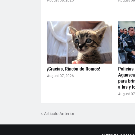
August 08, 2026
August 08
¡Gracias, Rincón de Romos!
Policías 
Aguascal
August 07, 2026
para bri
a las y l
August 07
Artículo Anterior