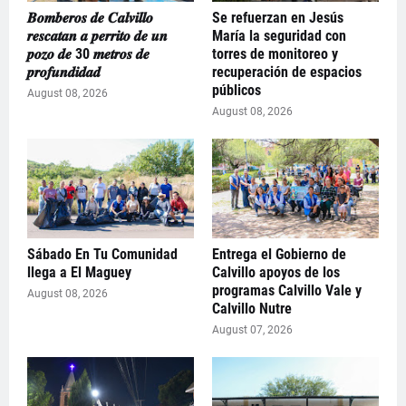
𝑩𝒐𝒎𝒃𝒆𝒓𝒐𝒔 𝒅𝒆 𝑪𝒂𝒍𝒗𝒊𝒍𝒍𝒐
Se refuerzan en Jesús
𝒓𝒆𝒔𝒄𝒂𝒕𝒂𝒏 𝒂 𝒑𝒆𝒓𝒓𝒊𝒕𝒐 𝒅𝒆 𝒖𝒏
María la seguridad con
𝒑𝒐𝒛𝒐 𝒅𝒆 30 𝒎𝒆𝒕𝒓𝒐𝒔 𝒅𝒆
torres de monitoreo y
𝒑𝒓𝒐𝒇𝒖𝒏𝒅𝒊𝒅𝒂𝒅
recuperación de espacios
públicos
August 08, 2026
August 08, 2026
Sábado En Tu Comunidad
Entrega el Gobierno de
llega a El Maguey
Calvillo apoyos de los
programas Calvillo Vale y
August 08, 2026
Calvillo Nutre
August 07, 2026