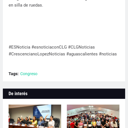
en silla de ruedas.
#ESNoticia #esnoticiaconCLG #CLGNoticias
#CrescencianoLopezNoticias #aguascalientes #noticias
Tags:
Congreso
De interés