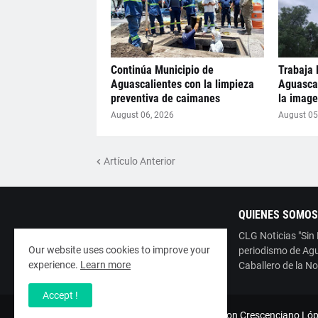
Continúa Municipio de
Trabaja 
Aguascalientes con la limpieza
Aguascal
preventiva de caimanes
la image
August 06, 2026
August 05
Artículo Anterior
QUIENES SOMOS
CLG Noticias "Sin
Our website uses cookies to improve your
periodismo de Agu
experience.
Learn more
Caballero de la No
Accept !
Copyright ©
2026
ESNoticia con Crescenciano Lóp