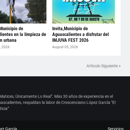
Municipio de
Invita,Municipio de
ientes en la limpieza de
Aguascalientes a disfrutar del
n urbana
IMJUVA FEST 2026
, 2026
August 05, 2026
Artículo Siguiente
 Matices, Únicamente Lo Real". Más 30 años de experiencia en el
ascalientes, respaldan la labor de Crescenciano López García "El
ticia”
ez García
Servicios