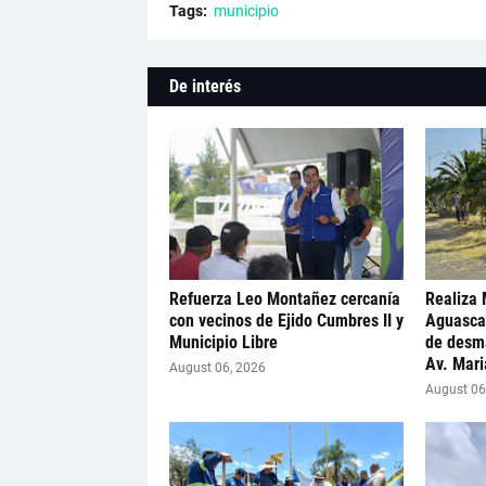
Tags:
municipio
De interés
Refuerza Leo Montañez cercanía
Realiza 
con vecinos de Ejido Cumbres II y
Aguasca
Municipio Libre
de desma
Av. Mar
August 06, 2026
August 06