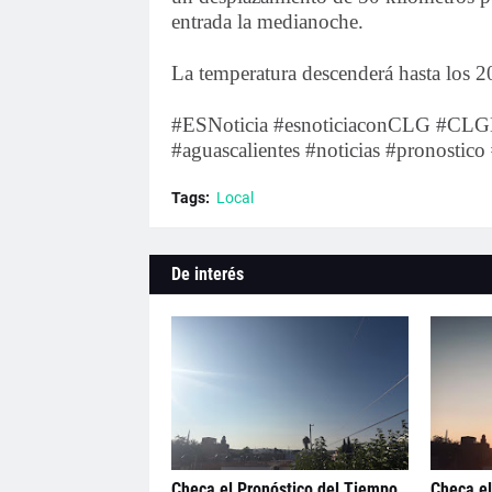
entrada la medianoche.
La temperatura descenderá hasta los 
#ESNoticia #esnoticiaconCLG #CLGN
#aguascalientes #noticias #pronostic
Tags:
Local
De interés
Checa el Pronóstico del Tiempo
Checa el