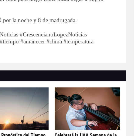
20 por la noche y 8 de madrugada.
oticias #CrescencianoLopezNoticias
o #tiempo #amanecer #clima #temperatura
 Pronóstico del Tiempo
Celebrará la UAA Semana de la