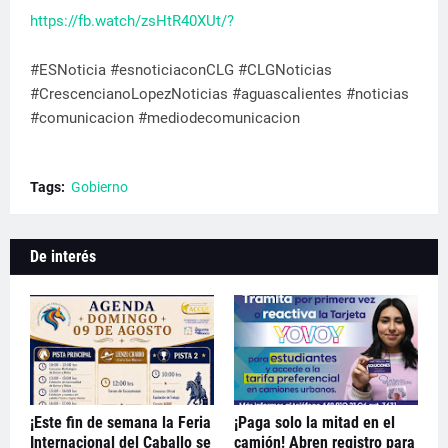
https://fb.watch/zsHtR40XUt/?
#ESNoticia #esnoticiaconCLG #CLGNoticias
#CrescencianoLopezNoticias #aguascalientes #noticias
#comunicacion #mediodecomunicacion
Tags:
Gobierno
De interés
¡Este fin de semana la Feria
¡Paga solo la mitad en el
Internacional del Caballo se
camión! Abren registro para