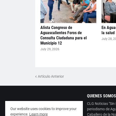
Alista Congreso de
En Aguas
Aguascalientes Foros de
la salud
Consulta Ciudadana para el
July 28, 2
Municipio 12
July 29, 2026
Artículo Anterior
QUIENES SOMOS
CLG Noticias "Sin
Our website uses cookies to improve your
periodismo de Agu
experience.
Learn more
Caballero de la No