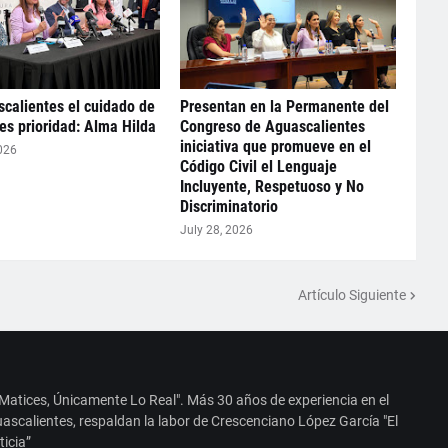
calientes el cuidado de
Presentan en la Permanente del
 es prioridad: Alma Hilda
Congreso de Aguascalientes
iniciativa que promueve en el
026
Código Civil el Lenguaje
Incluyente, Respetuoso y No
Discriminatorio
July 28, 2026
Artículo Siguiente
 Matices, Únicamente Lo Real". Más 30 años de experiencia en el
ascalientes, respaldan la labor de Crescenciano López García "El
ticia”