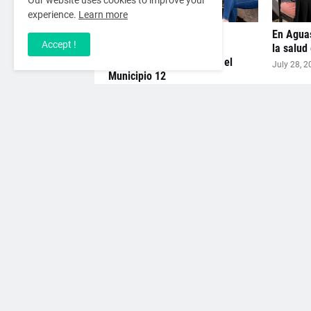
Our website uses cookies to improve your
experience.
Learn more
Alista Congreso de
En Aguas
Accept !
Aguascalientes Foros de
la salud
Consulta Ciudadana para el
July 28, 2
Municipio 12
July 29, 2026
Artículo Anterior
QUIENES SOMOS
CLG Noticias "Sin
periodismo de Agu
Caballero de la No