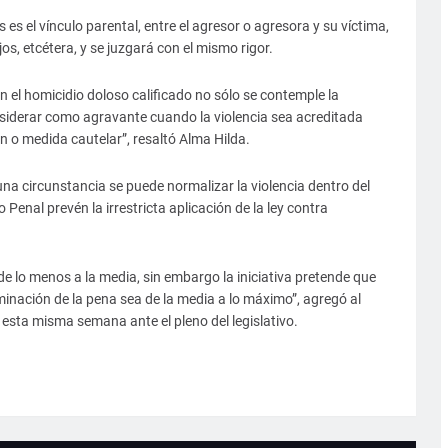
 es el vínculo parental, entre el agresor o agresora y su víctima,
s, etcétera, y se juzgará con el mismo rigor.
en el homicidio doloso calificado no sólo se contemple la
nsiderar como agravante cuando la violencia sea acreditada
n o medida cautelar”, resaltó Alma Hilda.
na circunstancia se puede normalizar la violencia dentro del
Penal prevén la irrestricta aplicación de la ley contra
de lo menos a la media, sin embargo la iniciativa pretende que
inación de la pena sea de la media a lo máximo”, agregó al
 esta misma semana ante el pleno del legislativo.