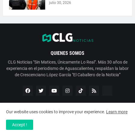
julio 30, 2026
QUIENES SOMOS
CLG Noticias "Sin Matices, Únicamente Lo Real". Más 30 años de
experiencia en el periodismo de Aguascalientes, respaldan la labor
de Crescenciano López García "El Caballero de la Noticia”
Our website uses cookies to improve your experience.
Learn more
Copyright ©
2026
ESNoticia con Crescenciano López García
Accept !
Servicios
Nosotros
Contáctanos
Aviso de Privacidad