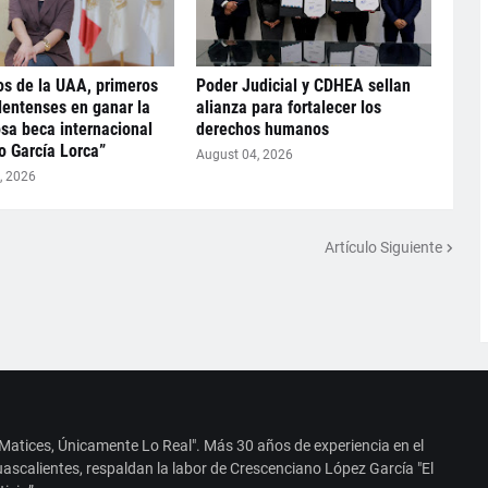
s de la UAA, primeros
Poder Judicial y CDHEA sellan
entenses en ganar la
alianza para fortalecer los
osa beca internacional
derechos humanos
o García Lorca”
August 04, 2026
, 2026
Artículo Siguiente
 Matices, Únicamente Lo Real". Más 30 años de experiencia en el
ascalientes, respaldan la labor de Crescenciano López García "El