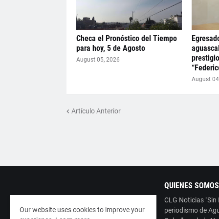
Checa el Pronóstico del Tiempo
Egresado
para hoy, 5 de Agosto
aguascal
prestigi
August 05, 2026
“Federic
August 04
Artículo Anterior
QUIENES SOMOS
CLG Noticias "Sin
Our website uses cookies to improve your
periodismo de Agu