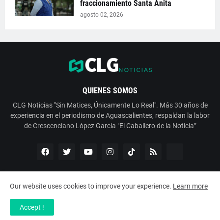
fraccionamiento Santa Anita
agosto 02, 2026
QUIENES SOMOS
CLG Noticias "Sin Matices, Únicamente Lo Real". Más 30 años de
experiencia en el periodismo de Aguascalientes, respaldan la labor
de Crescenciano López García "El Caballero de la Noticia”
Our website uses cookies to improve your experience.
Learn more
Copyright ©
2026
ESNoticia con Crescenciano López García
Accept !
Servicios
Nosotros
Contáctanos
Aviso de Privacidad