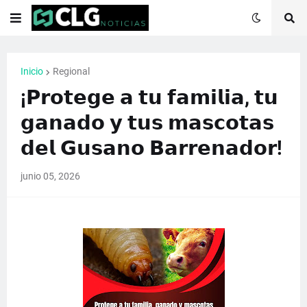
Inicio
Regional
¡𝗣𝗿𝗼𝘁𝗲𝗴𝗲 𝗮 𝘁𝘂 𝗳𝗮𝗺𝗶𝗹𝗶𝗮, 𝘁𝘂
𝗴𝗮𝗻𝗮𝗱𝗼 𝘆 𝘁𝘂𝘀 𝗺𝗮𝘀𝗰𝗼𝘁𝗮𝘀
𝗱𝗲𝗹 𝗚𝘂𝘀𝗮𝗻𝗼 𝗕𝗮𝗿𝗿𝗲𝗻𝗮𝗱𝗼𝗿!
junio 05, 2026