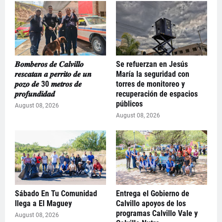
𝑩𝒐𝒎𝒃𝒆𝒓𝒐𝒔 𝒅𝒆 𝑪𝒂𝒍𝒗𝒊𝒍𝒍𝒐
Se refuerzan en Jesús
𝒓𝒆𝒔𝒄𝒂𝒕𝒂𝒏 𝒂 𝒑𝒆𝒓𝒓𝒊𝒕𝒐 𝒅𝒆 𝒖𝒏
María la seguridad con
𝒑𝒐𝒛𝒐 𝒅𝒆 30 𝒎𝒆𝒕𝒓𝒐𝒔 𝒅𝒆
torres de monitoreo y
𝒑𝒓𝒐𝒇𝒖𝒏𝒅𝒊𝒅𝒂𝒅
recuperación de espacios
públicos
August 08, 2026
August 08, 2026
Sábado En Tu Comunidad
Entrega el Gobierno de
llega a El Maguey
Calvillo apoyos de los
programas Calvillo Vale y
August 08, 2026