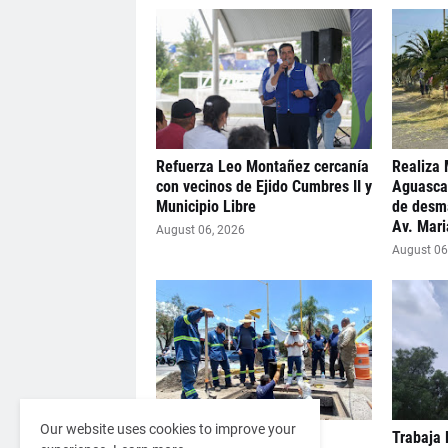
Refuerza Leo Montañez cercanía
Realiza 
con vecinos de Ejido Cumbres II y
Aguasca
Municipio Libre
de desma
Av. Mar
August 06, 2026
August 06
Our website uses cookies to improve your
Continúa Municipio de
Trabaja 