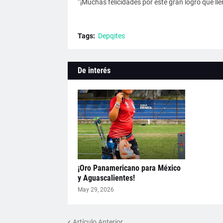
“¡Muchas felicidades por este gran logro que ll
Tags:
Depqites
De interés
¡Oro Panamericano para México
y Aguascalientes!
May 29, 2026
Artículo Anterior