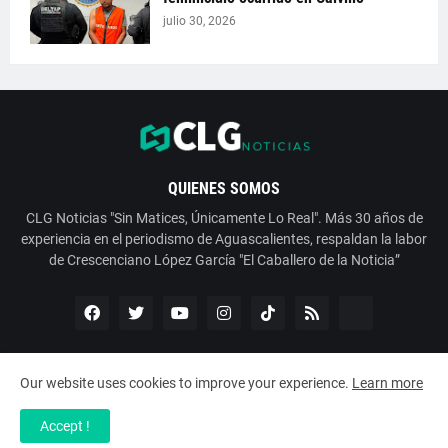
julio 30, 2026
QUIENES SOMOS
CLG Noticias "Sin Matices, Únicamente Lo Real". Más 30 años de
experiencia en el periodismo de Aguascalientes, respaldan la labor
de Crescenciano López García "El Caballero de la Noticia”
Our website uses cookies to improve your experience.
Learn more
Copyright ©
2026
ESNoticia con Crescenciano López García
Accept !
Servicios
Nosotros
Contáctanos
Aviso de Privacidad