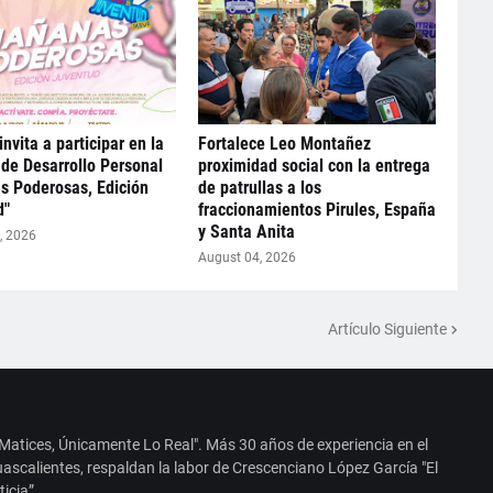
nvita a participar en la
Fortalece Leo Montañez
de Desarrollo Personal
proximidad social con la entrega
s Poderosas, Edición
de patrullas a los
d"
fraccionamientos Pirules, España
y Santa Anita
, 2026
August 04, 2026
Artículo Siguiente
 Matices, Únicamente Lo Real". Más 30 años de experiencia en el
ascalientes, respaldan la labor de Crescenciano López García "El
ticia”