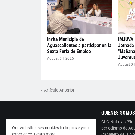
Invita Municipio de
IMJUVA i
Aguascalientes a participar en la
Jornada 
Sexta Feria de Empleo
"Mañana
Juventu
August 04, 2026
August 04
Artículo Anterior
QUIENES SOMOS
CLG Noticias "Sin
Our website uses cookies to improve your
periodismo de Agu
experience.
Learn more
Caballero de la No