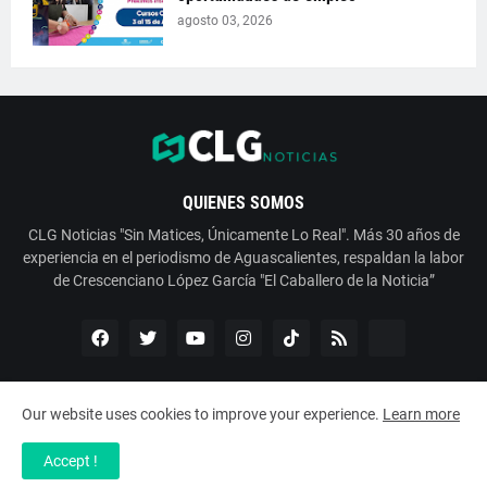
agosto 03, 2026
QUIENES SOMOS
CLG Noticias "Sin Matices, Únicamente Lo Real". Más 30 años de
experiencia en el periodismo de Aguascalientes, respaldan la labor
de Crescenciano López García "El Caballero de la Noticia”
Our website uses cookies to improve your experience.
Learn more
Copyright ©
2026
ESNoticia con Crescenciano López García
Accept !
Servicios
Nosotros
Contáctanos
Aviso de Privacidad