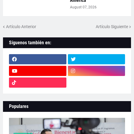
América
August 07, 2026
Artículo Anterior
Artículo Siguiente
Síguenos también en:
Populares