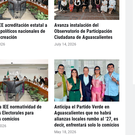
EE acreditación estatal a
Avanza instalación del
 políticos nacionales de
Observatorio de Participación
 creación
Ciudadana de Aguascalientes
026
July 14, 2026
a IEE normatividad de
Anticipa el Partido Verde en
 Electorales para
Aguascalientes que no habrá
 comicios
alianzas locales rumbo al ‘27, es
decir, enfrentará solo lo comicios
2026
May 18, 2026