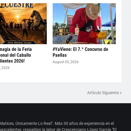
 magia de la Feria
#YaViene: El 7.º Concurso de
ional del Caballo
Paellas
ientes 2026!
August 05, 2026
, 2026
Artículo Siguiente
 Matices, Únicamente Lo Real". Más 30 años de experiencia en el
ascalientes, respaldan la labor de Crescenciano López García "El