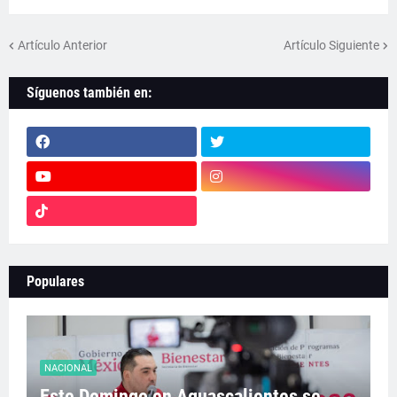
Artículo Anterior
Artículo Siguiente
Síguenos también en:
Populares
NACIONAL
Este Domingo en Aguascalientes se