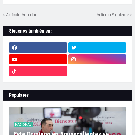
Artículo Anterior
Artículo Siguiente
Síguenos también en:
Populares
NACIONAL
Este Domingo en Aguascalientes se